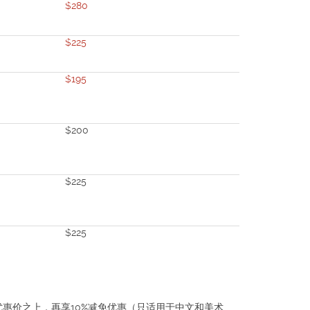
$280
$225
$195
$200
$225
$225
惠价之上，再享10%减免优惠（只适用于中文和美术