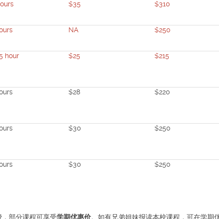
ours
$35
$310
ours
NA
$250
5 hour
$25
$215
ours
$28
$220
ours
$30
$250
ours
$30
$250
费，部分课程可享受
学期优惠价
。如有兄弟姐妹报读本校课程，可在学期优