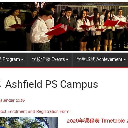
Program
学校活动 Events
学生成就 Achievement
shfield PS Campus
lendar 2026
rolment and Registration Form
2026年课程表 Timetable 