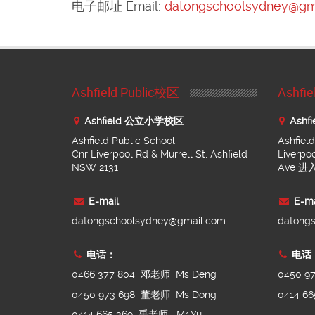
电子邮址 Email:
datongschoolsydney@gm
Ashfield Public校区
Ashf
Ashfield 公立小学校区
Ashf
Ashfield Public School
Ashfiel
Cnr Liverpool Rd & Murrell St, Ashfield
Liverpo
NSW 2131
Ave 
E-mail
E-ma
datongschoolsydney@gmail.com
datong
电话：
电话
0466 377 804 邓老师 Ms Deng
0450 9
0450 973 698 董老师 Ms Dong
0414 6
0414 665 369 禹老师 Mr Yu