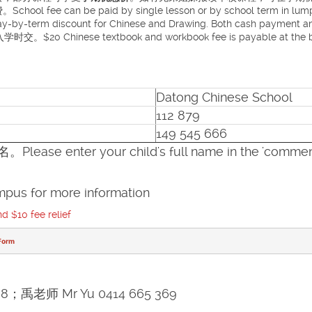
e paid by single lesson or by school term in lump sum.
 pay-by-term discount for Chinese and Drawing. Both cash payment a
e textbook and workbook fee is payable at the beginning
Datong Chinese School
112 879
149 545 666
 your child's full name in the 'comment' w
s for more information
10 fee relief
Form
98；禹老师 Mr Yu 0414 665 369