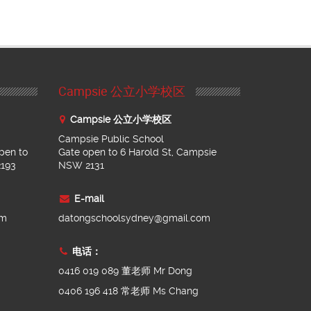
Campsie 公立小学校区
Campsie 公立小学校区
Campsie Public School
pen to
Gate open to 6 Harold St, Campsie
2193
NSW 2131
E-mail
om
datongschoolsydney@gmail.com
电话：
0416 019 089 董老师 Mr Dong
0406 196 418 常老师 Ms Chang