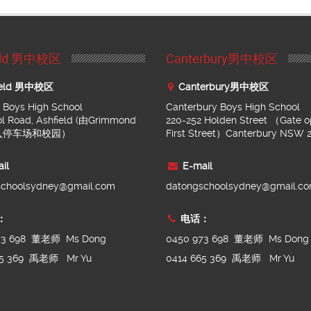
ield 男中校区
Canterbury男中校区
ield 男中校区
Canterbury男中校区
d Boys High School
Canterbury Boys High School
ol Road, Ashfield (由Grimmond
220-252 Holden Street （Gate o
进入停车场和校园）
First Street）Canterbury NSW 
il
E-mail
schoolsydney@gmail.com
datongschoolsydney@gmail.c
：
电话：
73 698 董老师 Ms Dong
0450 973 698 董老师 Ms Dong
65 369 禹老师 Mr Yu
0414 665 369 禹老师 Mr Yu