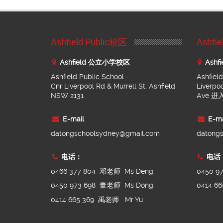
Ashfield Public校区
Ashf
Ashfield 公立小学校区
Ashf
Ashfield Public School
Ashfiel
Cnr Liverpool Rd & Murrell St, Ashfield
Liverpo
NSW 2131
Ave 
E-mail
E-ma
datongschoolsydney@gmail.com
datong
电话：
电话
0466 377 804 邓老师 Ms Deng
0450 9
0450 973 698 董老师 Ms Dong
0414 6
0414 665 369 禹老师 Mr Yu