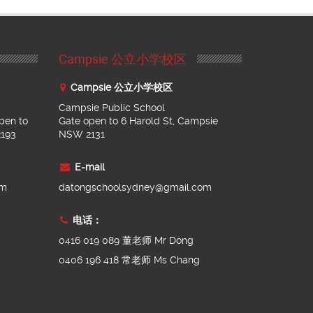
Campsie 公立小学校区
Campsie 公立小学校区
Campsie Public School
pen to
Gate open to 6 Harold St, Campsie
2193
NSW 2131
E-mail
om
datongschoolsydney@gmail.com
电话：
0416 019 089 董老师 Mr Dong
0406 196 418 常老师 Ms Chang