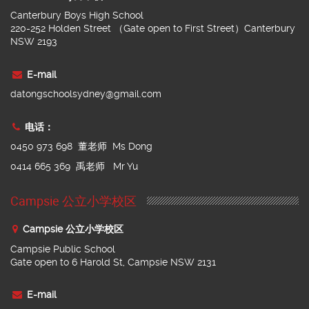
Canterbury Boys High School
220-252 Holden Street （Gate open to First Street）Canterbury
NSW 2193
E-mail
datongschoolsydney@gmail.com
电话：
0450 973 698 董老师 Ms Dong
0414 665 369 禹老师 Mr Yu
Campsie 公立小学校区
Campsie 公立小学校区
Campsie Public School
Gate open to 6 Harold St, Campsie NSW 2131
E-mail