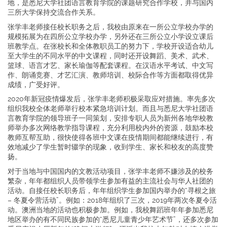
地，是悉尼大学社团语言教育学院的课题研究合作学校，并与国内
三所大学保持交流合作关系。
张学丰老师接任校长职务之后，我校由原来在一所公立学校办学的
规模拓展为在四所公立学校办学，另外还在三所公立小学设立课后
班教学点。在张校长和全体教职员工的努力下，学校开设适合幼儿
至大学生的不同水平的中文课程，同时还开设舞蹈、美术、武术、
篮球、语言才艺、家长瑜伽等配套课程。在汉语水平考试、中文写
作、朗诵竞赛、才艺汇演、教师培训、校际合作等方面都取得优异
成绩，广受好评。
2020年新冠疫情爆发后，张学丰老师积极采取应对措施。率先多次
组织我校全体老师举行校本紧急培训计划。而且与悉尼大学社团语
言教育学院的领导班子一同策划，安排专职人员为新州各地华校教
师举办多次网络教学指导课程，充分利用校内外的资源，鼓励本校
教师互帮互助，很快使得各班中文课在疫情期间都能继续进行，有
效地减少了学生暂时辍学的现象，收到学生、家长和校友的高度赞
扬。
对于当地与中国国内的文教活动项目，张学丰老师不嫌涉及的校务
繁杂，年年都组织人员带领学生参加有益的主流社会与华人社团的
活动。自接任校长职务后，年年组织学生参加国内举办的“寻根之旅
– 冬夏令营活动”。例如：2018年组织了三次，2019年两次冬夏令活
动。澳洲当地的活动也积极参加。例如，我校舞蹈班年年参加悉尼
地区举办的有不同民族参加的“悉尼儿童青少年艺术节”，还多次参加