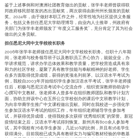
鉴于上述事例和对澳洲社团教育做出的贡献，张学丰老师曾获得联
邦政府移民部签发的杰出贡献奖，两次获得由新州州长颁发的贡献
奖。2024年，由于做好本职工作之外，经常性地为社区提供义务服
务，包括义务担任悉尼大学助理博导，由业内人士推举，州政府有
关部门为张学丰老师颁发了“年度义工服务奖”，充分肯定了其为社会
做出的义务贡献。
担任悉尼大同中文学校校长职务
2006年张学丰老师接任悉尼大同中文学校校长职务。任职十八年期
间，张老师与校务领导班子以及教职员工齐心协力，兢兢业业，办
学讲求规范，讲求办学总体效果和教学质量，把学校营造成具有亲
和力的社区学校，凝聚了具有教学技能与奉献精神的好老师。学生
在多方面取得优异成绩，获得的奖项名列前茅。以汉语水平考试为
例，我校自2003年开始组织学生参加汉语水平考试，张学丰老师接
任后，积极与悉尼汉语考试中心交流合作，组织资深教师协助该中
心撰写中文教材。张老师本人曾多年在组织教师团队和教学计划方
面，协助主持该中心在五所公立学校创办的课后中文班教学计划，
为向非华裔学生推广中文课程做出贡献。同时在我校进一步强化学
生参加汉语水平考试的组织工作，年年组织老师辅导学生参加考
试，并获得优异成绩，使得我校多次获得“优秀组织奖”的荣誉。新冠
疫情结束之后，汉语水平考试得到恢复。新州共有800余人参加考
试，其中我校有76名学生参加，几近10%的比例，并且有16名学生
获得满分。目前我校已成为具有教研实力与编写教材经验的华教基