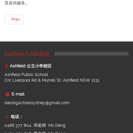
育咨询服务。
Prev
Ashfield Public校区
Ashfield 公立小学校区
Ashfield Public School
Cnr Liverpool Rd & Murrell St, Ashfield NSW 2131
E-mail
datongschoolsydney@gmail.com
电话：
0466 377 804 邓老师 Ms Deng