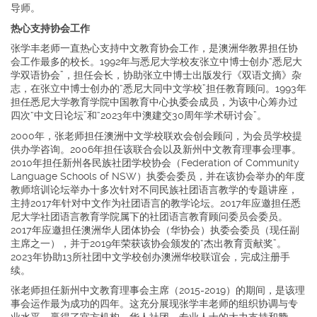
导师。
热心支持协会工作
张学丰老师一直热心支持中文教育协会工作，是澳洲华教界担任协
会工作最多的校长。1992年与悉尼大学校友张立中博士创办“悉尼大
学双语协会”，担任会长，协助张立中博士出版发行《双语文摘》杂
志，在张立中博士创办的“悉尼大同中文学校”担任教育顾问。1993年
担任悉尼大学教育学院中国教育中心执委会成员，为该中心筹办过
四次“中文日论坛”和“2023年中澳建交30周年学术研讨会”。
2000年，张老师担任澳洲中文学校联欢会创会顾问，为会员学校提
供办学咨询。2006年担任该联合会以及新州中文教育理事会理事。
2010年担任新州各民族社团学校协会（Federation of Community
Language Schools of NSW）执委会委员，并在该协会举办的年度
教师培训论坛举办十多次针对不同民族社团语言教学的专题讲座，
主持2017年针对中文作为社团语言的教学论坛。2017年应邀担任悉
尼大学社团语言教育学院属下的社团语言教育顾问委员会委员。
2017年应邀担任澳洲华人团体协会（华协会）执委会委员（现任副
主席之一），并于2019年荣获该协会颁发的“杰出教育贡献奖”。
2023年协助13所社团中文学校创办澳洲华校联谊会，完成注册手
续。
张老师担任新州中文教育理事会主席（2015-2019）的期间，是该理
事会运作最为成功的四年。这充分展现张学丰老师的组织协调与专