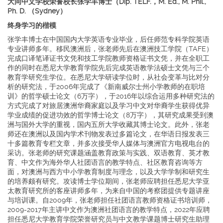
大同中文学校荣誉校长张学丰博士（Dip. TELF.，M. Ed., M. Phil.,
Ph. D. （Sydney）
终身学习的楷模
张学丰博士在中国国内大学英语专业毕业，后任师范专科学院英语
专业讲师多年。移民澳洲后，张老师先后在澳洲技工学院（TAFE）
完成口译笔译证书文凭和技工学院教师资格证书文凭，并在全职工
作的同时在悉尼大学教育学院先后完成英语教学法硕士文凭与三个
教育学研究生学位。在悉尼大学研读学位时，从社会变革与比对分
析的研究法，于2006年完成了《新南威尔士州小学教师的在职培
训》的哲学硕士论文（6万字），于2016年以综合运用多种研究法的
方式完成了对旅居澳洲华裔家庭以及学习中文对华裔学生获得优异
学业成绩的促进功效的哲学博士论文（8万字），其研究成果受到澳
洲与国外大学的重视，国内五所大学收藏其博士论文。此外，张老
师还在澳洲以及国内学术刊物发表过多篇论文，在华语日报发表三
十多篇教育专栏文章，并多次接受华人媒体与澳洲官方电视电台的
采访。张老师的研究课题涵盖教育政策与实践、双语教育、英才教
育、中文作为海外华人社团语言的教学特点、社区教育咨询等方
面，对澳洲与西方中小学教育制度与理念，以及大学学制和研究生
的培养颇有研究。攻读博士学位期间，张老师应聘担任悉尼大学亚
太教育研究所的客座讲师多年，为来自中国的考察团提供专题讲座
与培训课。自2009年，张老师担任社团语言教师资格证书培训师，
2009-2017年主讲中文作为澳洲社团语言的教学特点，2022年应聘
担任悉尼大学教育学院荣誉研究员与中文教学课题博士研究生助理