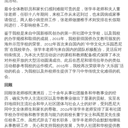
流活动。
最令全体教职员和家长们感到难能可贵的是，张学丰老师和夫人董
珍老师，任职十八年期间，来校工作从未迟到过，也未因病或家事
请假过。两人都小病坚持工作，张老师做腰椎手术则安排在长假期
间进行，不影响校务工作。
鉴于我校是来自中国新移民创办的第一所社团中文学校，以及我校
的办学规模和取得的成就，2011年，我校获得国侨办文教司颁发的
海外示范学校的荣誉。2012年首次来自国内的“中华文化大乐园悉尼
营”在我校举办。张学丰老师与来自国内的团队积极配合，灵活应对
特殊情况，为本次大型活动设计的课程和教师配备模式保障了本次
对外校开放的大型活动圆满成功。此后在悉尼和堪培拉举办的类似
活动都参考我校的运作模式。2015年，我校再次荣获举办“大乐园”活
动的机会，为我校以及外校师生提供了学习中华传统文化难得的机
会。
回顾
回顾张老师移民澳洲后，三十余年从事社团服务和华教事业的经
历，确实为华人主流社区以及华教事业做出了显著的贡献。实至名
归地得到主流社会和华人社区团体与社会人士的好评，受到悉尼大
同中文全体师生和家长的尊敬。2024年张学丰老师安排了富有社团
学校办学经验和教学资质与能力的前校长董宁女士和禹慧灵先生接
任校务工作。虽然式辞去了校长职务，张学丰老师仍会默默地继续
从事教研工作，关心和支持我校的发展，为华人社团和华校提供教