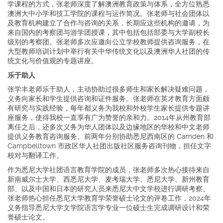
学课程的方式，张老师深度了解澳洲教育政策与体系，全方位熟悉
澳洲大中小学和技工学院的课程与运作简况。张老师与社会团体以
及教育机构建立了合作与咨询的关系，长期应这些机构的邀请，为
来自国内的考察团与游学团授课，其中包括包括部委与大学副校长
级别的考察团。张老师多次应邀向公立学校教师提供咨询服务，在
大型教师培训计划中举行有关中华传统文化以及澳洲华人社团的传
统文化与价值观的专题讲座。
乐于助人
张学丰老师乐于助人，主动协助过很多师生和家长解决疑难问题，
义务向家长和学生提供咨询和证件服务。张老师在英才教育方面颇
有研究与实践经验，每年都义务为我校和外校学生家长提供专题讲
座服务，使得我校一直享有广为赞誉的亲和力。2014年从州教育部
离任之后，还多次义务为华人团体以及边缘地区的华校和中文老师
提供义务教育咨询服务。前两年分别协助悉尼西南区的 Camden 和
Campbelltown 市政区华人社团出版社区服务咨询刊物，担任文字
校对与翻译工作。
作为悉尼大学社团语言教育学院的成员，张老师多次热心接待来自
新南威尔士大学、西悉尼大学、麦考瑞大学、悉尼大学、新州教育
部、以及中国和日本的研究人员来悉尼大中文学校进行调研考察。
张老师热心担任悉尼大学教育学荣誉硕士论文的评卷工作，2024年
义务指导悉尼大学文学院语言学专业一位硕士生完成调研设计和荣
誉硕士论文。