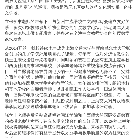
悉尼庆祝农历新年的“晚间大游行”，还派出我校大红鼓对在情人港举
行的“龙舟赛”才艺巡演。我校是悉尼地区参加这些文化活动唯一的中
文学校。
在张学丰老师的带领下，与新州主流学校中文教师写会建立友好关
系，多次组织教师参加给协会举办的年度教学论坛。张老师本人则
多次在论坛上做专题发言，并多次在全澳中文教师协会的年度教学
论坛发言。
从2014开始，我校连续七年成为上海交通大学与新南威尔士大学联
合创办的孔子学院外延项目孔子课堂，每年有一位对外汉语教学的
硕士生来校担任志愿者老师。同时参加该项目的还有五所主流学校
和两所社团周末华校学校。张学丰老师格外重视这项交流合作项
目，对自愿者老师在异国他乡的生活和健康的关心无微不至，安排
合适的小班级，放手让他们执教，同时请资深教师给予指导，安排
他们参加在悉尼大学举办的教学论坛。每年都安排时间，组织本校
和其他学校的自愿者老师，以及孔院工作人员举行一日游休闲活
动，使得每年来校任教的自愿者老师都有宾至如归的感觉。每一位
老师离任时都依依不舍。孔院协议到期之后，上海交大对外汉语教
学学院还多次邀请张学丰老师上线发言，参加学术研讨会。
张学丰老师先后分别邀请福建闽江学院和广西师大的国际汉语教育
的教授来参访考察，建立长期交流合作的友好关系。2025年上半年
我校将接待两位来自闽江学院的优秀毕业生，来校实习调研六周。
今后还将继续保持有益于提升双方办学与教学质量的双方往来的交