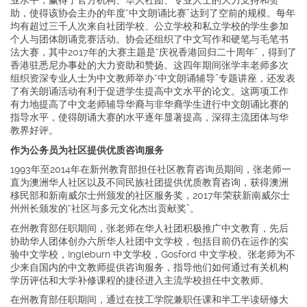
业水平，赢得了官方机构、华人社团、专业人士的大力支持和赞
助，使得该协会主办的年度“中文朗诵比赛”达到了空前的规模。每年
均有超过三千人次来自社团学校、公立学校和私立学校的学生参加
个人与团体朗诵竞赛活动。协会还组织了中文写作和硬笔与毛笔书
法大赛，其中2017年的大赛主题是“庆祝香港回归二十周年”，得到了
香港驻悉尼办事处的大力资助和赞扬。这四年期间张学丰老师多次
组织资深专业人士为中文教师举办“中文朗诵辅导”专题讲座，还发表
了有关朗诵活动有利于促进学生提高中文水平的论文。这两项工作
有力地提高了中文老师辅导华裔与非华裔学生进行中文朗诵比赛的
指导水平，使得朗诵大赛的水平逐年显著提高，深得主流团体与华
教界好评。
作为公务员为社区提供优质咨询服务
1993年至2014年在新州教育部担任社区教育咨询员期间，张老师一
直为澳洲华人社区以及不同民族社团提供优质教育咨询，获得澳洲
移民部和新南威尔士州颁发的社区服务奖，2017年荣获新南威尔士
州州长颁发的“社区与多元文化杰出贡献奖”。
在州教育部任职期间，张老师在华人社团积极推广中文教育，先后
协助华人团体创办六所华人社团中文学校，包括目前仍在运作的实
验中文学校，Ingleburn 中文学校，Gosford 中文学校。张老师为不
少来自国内的中文教师提供咨询服务，指导他们如何通过有关机构
学历评估和大学补修课程的捷径进入主流学校担任中文教师。
在州教育部任职期间，通过在技工学院兼职任课和半工半读研修大