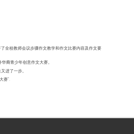
召开了全校教师会议步骤作文教学和作文比赛内容及作文要
外华裔青少年创意作文大赛。
性又进了一步。
赛”.