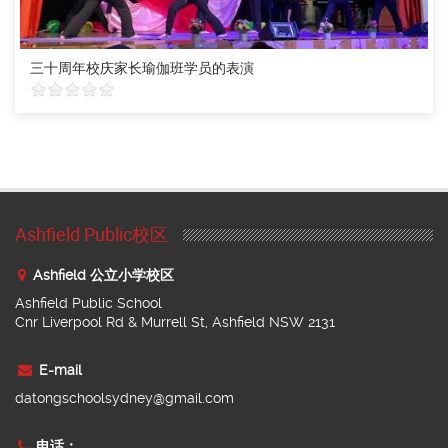
三十周年校庆家长瑜伽班学员的表演
Ashfield Public校区
Ashfield 公立小学校区
Ashfield Public School
Cnr Liverpool Rd & Murrell St, Ashfield NSW 2131
E-mail
datongschoolsydney@gmail.com
电话：