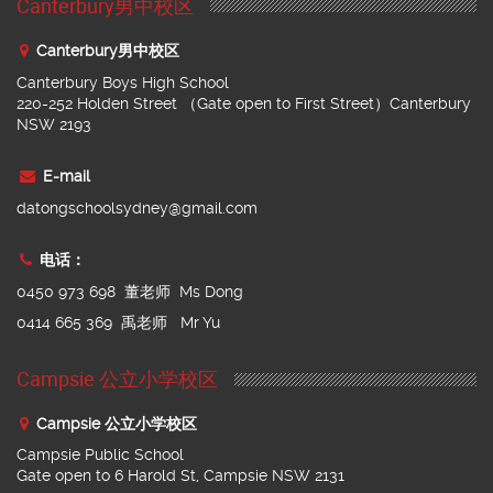
Canterbury男中校区
Canterbury男中校区
Canterbury Boys High School
220-252 Holden Street （Gate open to First Street）Canterbury
NSW 2193
E-mail
datongschoolsydney@gmail.com
电话：
0450 973 698 董老师 Ms Dong
0414 665 369 禹老师 Mr Yu
Campsie 公立小学校区
Campsie 公立小学校区
Campsie Public School
Gate open to 6 Harold St, Campsie NSW 2131